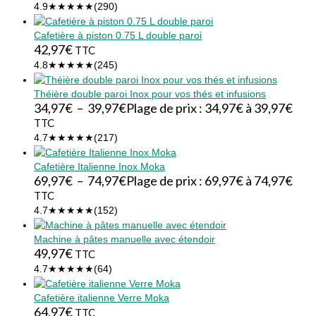
4.9
★★★★★
(290)
Cafetière à piston 0.75 L double paroi
42,97
€
TTC
4.8
★★★★★
(245)
Théière double paroi Inox pour vos thés et infusions
34,97
€
–
39,97
€
Plage de prix : 34,97€ à 39,97€
TTC
4.7
★★★★★
(217)
Cafetière Italienne Inox Moka
69,97
€
–
74,97
€
Plage de prix : 69,97€ à 74,97€
TTC
4.7
★★★★★
(152)
Machine à pâtes manuelle avec étendoir
49,97
€
TTC
4.7
★★★★★
(64)
Cafetière italienne Verre Moka
64,97
€
TTC