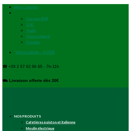
Mon Compte
Europe (EN)
U.K.
Italia
Deutschland
España
Votre panier
-
0,00
€
☎ +33 2 57 62 06 65 - 7h-11h
⛟
Livraison offerte dès 20€
NOS PRODUITS
Cafetières à piston et italienne
Moulin électrique