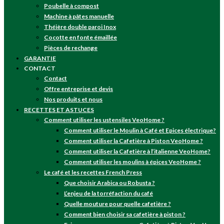
Poubelle à compost
Machine à pâtes manuelle
Théière double paroi Inox
Cocotte en fonte émaillée
Pièces de rechange
GARANTIE
CONTACT
Contact
Offre entreprise et devis
Nos produits et nous
RECETTES ET ASTUCES
Comment utiliser les ustensiles VeoHome ?
Comment utiliser le Moulin à Café et Epices électrique?
Comment utiliser la Cafetière à Piston VeoHome ?
Comment utiliser la Cafetière à l’italienne VeoHome?
Comment utiliser les moulins à épices VeoHome ?
Le café et les recettes French Press
Que choisir Arabica ou Robusta ?
L’enjeu de la torréfaction du café
Quelle mouture pour quelle cafetière ?
Comment bien choisir sa cafetière à piston ?