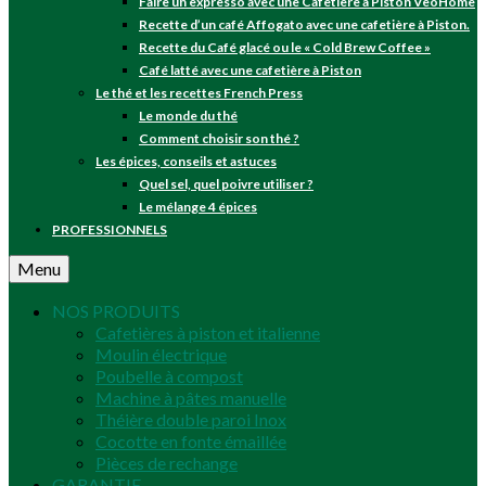
Faire un expresso avec une Cafetière à Piston VeoHome
Recette d’un café Affogato avec une cafetière à Piston.
Recette du Café glacé ou le « Cold Brew Coffee »
Café latté avec une cafetière à Piston
Le thé et les recettes French Press
Le monde du thé
Comment choisir son thé ?
Les épices, conseils et astuces
Quel sel, quel poivre utiliser ?
Le mélange 4 épices
PROFESSIONNELS
Menu
NOS PRODUITS
Cafetières à piston et italienne
Moulin électrique
Poubelle à compost
Machine à pâtes manuelle
Théière double paroi Inox
Cocotte en fonte émaillée
Pièces de rechange
GARANTIE