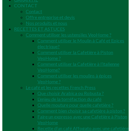
CONTACT
Contact
Offre entreprise et devis
Nos produits et nous
RECETTES ET ASTUCES
Comment utiliser les ustensiles VeoHome ?
Comment utiliser le Moulin à Café et Epices
électrique?
Comment utiliser la Cafetière à Piston
VeoHome ?
Comment utiliser la Cafetière à l’italienne
VeoHome?
Comment utiliser les moulins à épices
VeoHome ?
Le café et les recettes French Press
Que choisir Arabica ou Robusta ?
L’enjeu de la torréfaction du café
Quelle mouture pour quelle cafetière ?
Comment bien choisir sa cafetière à piston ?
Faire un expresso avec une Cafetière à Piston
VeoHome
Recette d’un café Affogato avec une cafetière