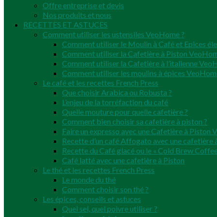
Offre entreprise et devis
Nos produits et nous
RECETTES ET ASTUCES
Comment utiliser les ustensiles VeoHome ?
Comment utiliser le Moulin à Café et Epices él
Comment utiliser la Cafetière à Piston VeoHo
Comment utiliser la Cafetière à l’italienne Ve
Comment utiliser les moulins à épices VeoHom
Le café et les recettes French Press
Que choisir Arabica ou Robusta ?
L’enjeu de la torréfaction du café
Quelle mouture pour quelle cafetière ?
Comment bien choisir sa cafetière à piston ?
Faire un expresso avec une Cafetière à Pisto
Recette d’un café Affogato avec une cafetière à
Recette du Café glacé ou le « Cold Brew Coffee
Café latté avec une cafetière à Piston
Le thé et les recettes French Press
Le monde du thé
Comment choisir son thé ?
Les épices, conseils et astuces
Quel sel, quel poivre utiliser ?