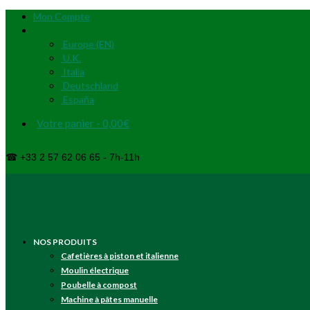
Mon Compte
Europe (EN)
U.K.
Italia
Deutschland
España
Votre panier
-
0,00
€
☎ +33 2 57 62 06 65 - 7h-11h
NOS PRODUITS
Cafetières à piston et italienne
Moulin électrique
Poubelle à compost
Machine à pâtes manuelle