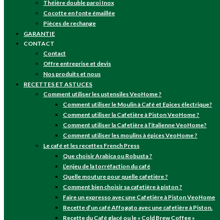
Théière double paroi Inox
Cocotte en fonte émaillée
Pièces de rechange
GARANTIE
CONTACT
Contact
Offre entreprise et devis
Nos produits et nous
RECETTES ET ASTUCES
Comment utiliser les ustensiles VeoHome ?
Comment utiliser le Moulin à Café et Epices électrique?
Comment utiliser la Cafetière à Piston VeoHome ?
Comment utiliser la Cafetière à l’italienne VeoHome?
Comment utiliser les moulins à épices VeoHome ?
Le café et les recettes French Press
Que choisir Arabica ou Robusta ?
L’enjeu de la torréfaction du café
Quelle mouture pour quelle cafetière ?
Comment bien choisir sa cafetière à piston ?
Faire un expresso avec une Cafetière à Piston VeoHome
Recette d’un café Affogato avec une cafetière à Piston.
Recette du Café glacé ou le « Cold Brew Coffee »