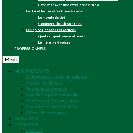
Café latté avec une cafetière à Piston
Le thé et les recettes French Press
Le monde du thé
Comment choisir son thé ?
Les épices, conseils et astuces
Quel sel, quel poivre utiliser ?
Le mélange 4 épices
PROFESSIONNELS
Menu
NOS PRODUITS
Cafetières à piston et italienne
Moulin électrique
Poubelle à compost
Machine à pâtes manuelle
Théière double paroi Inox
Cocotte en fonte émaillée
Pièces de rechange
GARANTIE
CONTACT
Contact