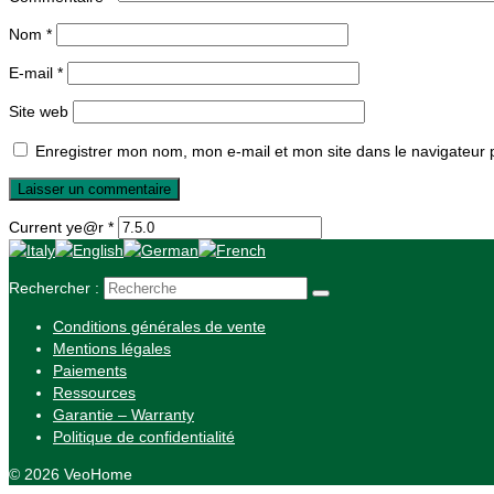
Nom
*
E-mail
*
Site web
Enregistrer mon nom, mon e-mail et mon site dans le navigateur
Current ye@r
*
Rechercher :
Conditions générales de vente
Mentions légales
Paiements
Ressources
Garantie – Warranty
Politique de confidentialité
© 2026 VeoHome