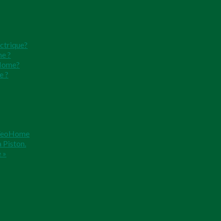
ectrique?
me ?
oHome?
e ?
n VeoHome
 Piston.
 »