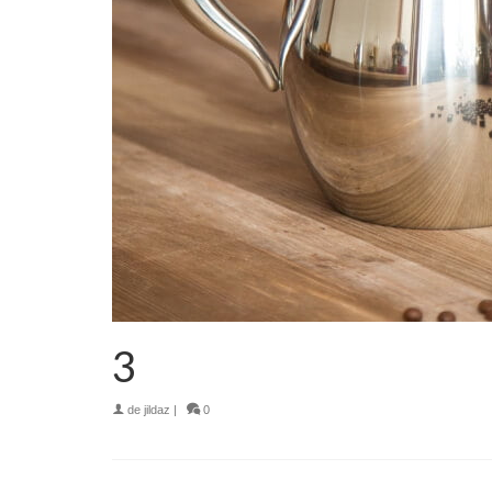
3
de
jildaz
|
0