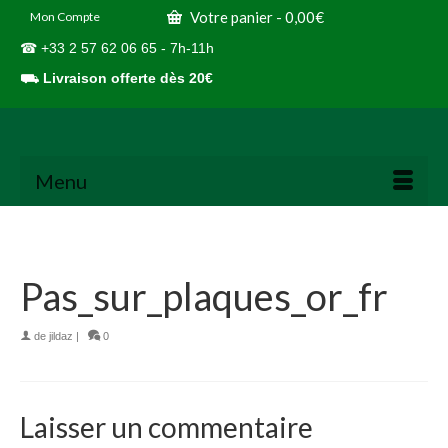
Votre panier
-
0,00
€
Mon Compte
☎ +33 2 57 62 06 65 - 7h-11h
⛟
Livraison offerte dès 20€
Menu
Pas_sur_plaques_or_fr
de
jildaz
|
0
Laisser un commentaire