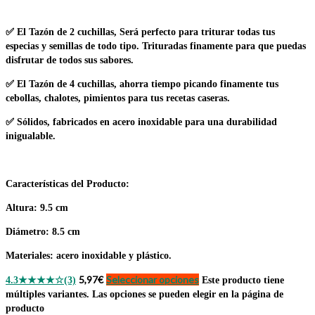
✅
El Tazón de 2 cuchillas
, Será perfecto para triturar todas tus
especias y semillas de todo tipo. Trituradas finamente para que puedas
disfrutar de todos sus sabores.
✅
El Tazón de 4 cuchillas
, ahorra tiempo picando finamente tus
cebollas, chalotes, pimientos para tus recetas caseras.
✅
Sólidos
, fabricados en acero inoxidable para una durabilidad
inigualable.
Características del Producto:
Altura
: 9.5 cm
Diámetro
: 8.5 cm
Materiales
: acero inoxidable y plástico.
5,97
€
Seleccionar opciones
4.3
★★★★☆
(3)
Este producto tiene
múltiples variantes. Las opciones se pueden elegir en la página de
producto