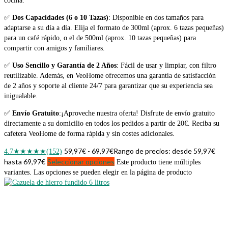
cocina.
✅
Dos Capacidades (6 o 10 Tazas)
: Disponible en dos tamaños para
adaptarse a su día a día. Elija el formato de 300ml (aprox. 6 tazas pequeñas)
para un café rápido, o el de 500ml (aprox. 10 tazas pequeñas) para
compartir con amigos y familiares.
✅
Uso Sencillo y Garantía de 2 Años
: Fácil de usar y limpiar, con filtro
reutilizable. Además, en VeoHome ofrecemos una garantía de satisfacción
de 2 años y soporte al cliente 24/7 para garantizar que su experiencia sea
inigualable.
✅
Envío Gratuito
:¡Aproveche nuestra oferta! Disfrute de envío gratuito
directamente a su domicilio en todos los pedidos a partir de 20€. Reciba su
cafetera VeoHome de forma rápida y sin costes adicionales.
59,97
€
-
69,97
€
Rango de precios: desde 59,97€
4.7
★★★★★
(152)
hasta 69,97€
Seleccionar opciones
Este producto tiene múltiples
variantes. Las opciones se pueden elegir en la página de producto