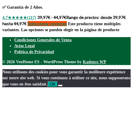
✅
Garantía de 2 Años.
39,97
€
-
44,97
€
Rango de precios: desde 39,97€
4.7
★★★★★
(217)
hasta 44,97€
Seleccionar opciones
Este producto tiene múltiples
variantes. Las opciones se pueden elegir en la página de producto
Condiciones Generales de Venta
Aviso Legal
Política de Privacidad
© 2026 VeoHome ES - WordPress Theme by
Kadence WP
Nous utilisons des cookies pour vous garantir la meilleure expérience
sur notre site web. Si vous continuez à utiliser ce site, nous supposerons
que vous en êtes satisfait.
OK