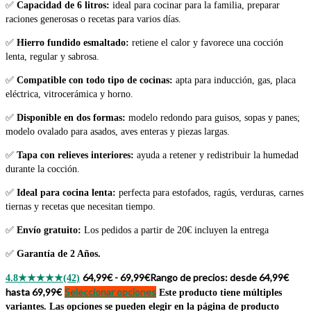
✅
Capacidad de 6 litros:
ideal para cocinar para la familia, preparar
raciones generosas o recetas para varios días.
✅
Hierro fundido esmaltado:
retiene el calor y favorece una cocción
lenta, regular y sabrosa.
✅
Compatible con todo tipo de cocinas:
apta para inducción, gas, placa
eléctrica, vitrocerámica y horno.
✅
Disponible en dos formas:
modelo redondo para guisos, sopas y panes;
modelo ovalado para asados, aves enteras y piezas largas.
✅
Tapa con relieves interiores:
ayuda a retener y redistribuir la humedad
durante la cocción.
✅
Ideal para cocina lenta:
perfecta para estofados, ragús, verduras, carnes
tiernas y recetas que necesitan tiempo.
✅
Envío gratuito:
Los pedidos a partir de 20€ incluyen la entrega
✅
Garantía de 2 Años.
64,99
€
-
69,99
€
Rango de precios: desde 64,99€
4.8
★★★★★
(42)
hasta 69,99€
Seleccionar opciones
Este producto tiene múltiples
variantes. Las opciones se pueden elegir en la página de producto