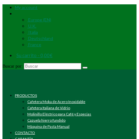
My account
Europe (EN)
U.K.
Italia
Deutschland
France
Su carrito
-
0,00
€
Buscar por:
PRODUCTOS
Cafetera Moka de Acero Inoxidable
Cafetera Italiana de Vidrio
Molinillo Eléctrico para Café y Especias
Cazuela hierro fundido
Máquina de Pasta Manual
CONTACTO
GARANTÍA