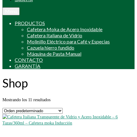
Menú
PRODUCTOS
Cafetera Moka de Acero Inoxidable
Cafetera Italiana de Vidrio
Molinillo Eléctrico para Café y Especias
Cazuela hierro fundido
Máquina de Pasta Manual
CONTACTO
GARANTÍA
Shop
Mostrando los 11 resultados