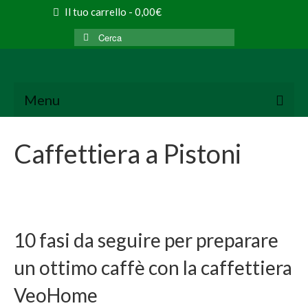
Il tuo carrello
-
0,00
€
Cerca:
Menu
Caffettiera a Pistoni
10 fasi da seguire per preparare
un ottimo caffè con la caffettiera
VeoHome