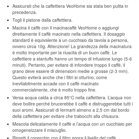
Assicurati che la caffettiera VeoHome sia stata ben pulita in
precedenza.
Togli il pistone dalla caffettiera.
Macina il caffè con il macinacaffè VeoHome o aggiungi
direttamente il caffè macinato nella caffettiera. Il dosaggio
standard è equivalente a un cucchiaio da tavola a persona,
ovvero circa 10g. Attenzione! La grandezza della macinatura
è molto importante per la riuscita di un buon caffè. Le
caffettiere a stantuffo hanno un tempo di infusione lungo (5-6
minuti). Pertanto, per evitare di infondere troppo il caffè, il
grano deve essere di dimensioni medie a grosse (2-3 mm).
Questo eviterà anche che i filtri si otturino, come
inevitabilmente accade con il caffè macinato
commercialmente, che è molto troppo fine.
Versa acqua calda a circa 85°C nella caffettiera. L’acqua non
deve bollire perché brucerebbe il caffè e distruggerebbe tutti i
suoi aromi. Assicurati di fermarti almeno a 2,5 cm dal bordo
della caffettiera per evitare che trabocchi alla chiusura.
Mescola delicatamente il caffè e l’acqua con un cucchiaio per
omogeneizzare il miscuglio.
Rimetti il coperchio con il filtro sopra il livello del caffè