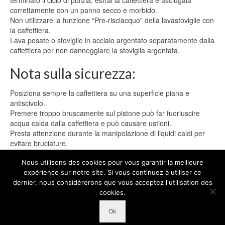
terminato il ciclo di pulizia, estrai la caffettiera e asciugala
correttamente con un panno secco e morbido.
Non utilizzare la funzione “Pre-risciacquo” della lavastoviglie con
la caffettiera.
Lava posate o stoviglie in acciaio argentato separatamente dalla
caffettiera per non danneggiare la stoviglia argentata.
Nota sulla sicurezza:
Posiziona sempre la caffettiera su una superficie piana e
antiscivolo.
Premere troppo bruscamente sul pistone può far fuoriuscire
acqua calda dalla caffettiera e può causare ustioni.
Presta attenzione durante la manipolazione di liquidi caldi per
evitare bruciature.
Nous utilisons des cookies pour vous garantir la meilleure
expérience sur notre site. Si vous continuez à utiliser ce
dernier, nous considérerons que vous acceptez l'utilisation des
cookies.
Ok
© 2026 VeoHome IT - WordPress Theme by
Kadence WP