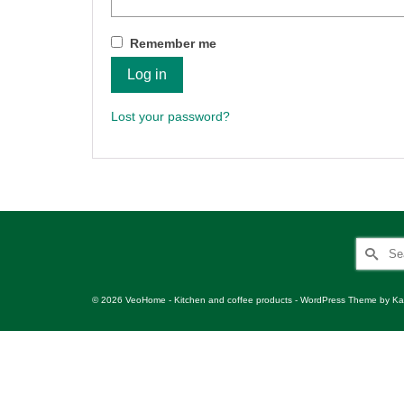
Remember me
Log in
Lost your password?
Search
for:
© 2026 VeoHome - Kitchen and coffee products - WordPress Theme by
Ka