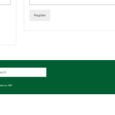
Register
dence WP