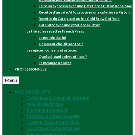
Faire un expresso avec une Cafetière à Piston VeoHome
Recette d’un café Affogato avec une cafetière à Piston.
Recette du Café glacé ou le « Cold Brew Coffee »
Café latté avec une cafetière à Piston
Le thé et les recettes French Press
Le monde du thé
Comment choisir son thé ?
Les épices, conseils et astuces
Quel sel, quel poivre utiliser ?
Le mélange 4 épices
PROFESSIONNELS
Menu
NOS PRODUITS
Cafetières à piston et italienne
Moulin électrique
Poubelle à compost
Machine à pâtes manuelle
Théière double paroi Inox
Cocotte en fonte émaillée
Pièces de rechange