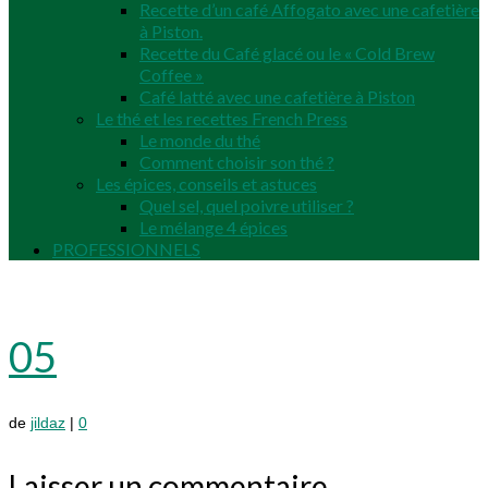
Recette d’un café Affogato avec une cafetière
à Piston.
Recette du Café glacé ou le « Cold Brew
Coffee »
Café latté avec une cafetière à Piston
Le thé et les recettes French Press
Le monde du thé
Comment choisir son thé ?
Les épices, conseils et astuces
Quel sel, quel poivre utiliser ?
Le mélange 4 épices
PROFESSIONNELS
05
de
jildaz
|
0
Laisser un commentaire