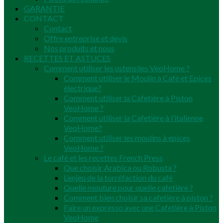
GARANTIE
CONTACT
Contact
Offre entreprise et devis
Nos produits et nous
RECETTES ET ASTUCES
Comment utiliser les ustensiles VeoHome ?
Comment utiliser le Moulin à Café et Epices
électrique?
Comment utiliser la Cafetière à Piston
VeoHome ?
Comment utiliser la Cafetière à l’italienne
VeoHome?
Comment utiliser les moulins à épices
VeoHome ?
Le café et les recettes French Press
Que choisir Arabica ou Robusta ?
L’enjeu de la torréfaction du café
Quelle mouture pour quelle cafetière ?
Comment bien choisir sa cafetière à piston ?
Faire un expresso avec une Cafetière à Piston
VeoHome