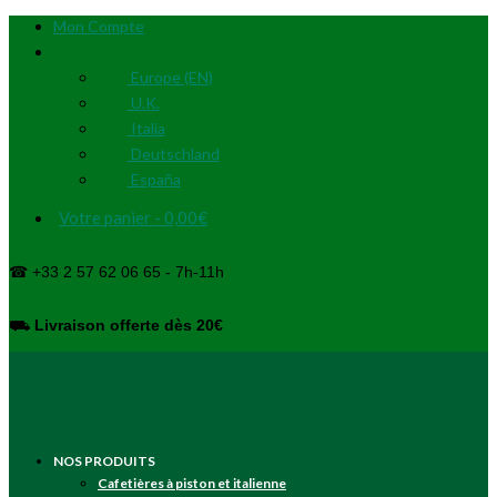
Mon Compte
Europe (EN)
U.K.
Italia
Deutschland
España
Votre panier
-
0,00
€
☎ +33 2 57 62 06 65 - 7h-11h
⛟
Livraison offerte dès 20€
NOS PRODUITS
Cafetières à piston et italienne