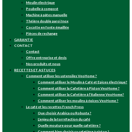
Moulin électrique
Poubelle à compost
Machine à pâtes manuelle
Théière double paroi Inox
Cocotte en fonte émaillée
Pièces de rechange
GARANTIE
CONTACT
Contact
Offre entreprise et devis
Nos produits et nous
RECETTES ET ASTUCES
Comment utiliser les ustensiles VeoHome ?
Comment utiliser le Moulin à Café et Epices électrique?
Comment utiliser la Cafetière à Piston VeoHome ?
Comment utiliser la Cafetière à l’italienne VeoHome?
Comment utiliser les moulins à épices VeoHome ?
Le café et les recettes French Press
Que choisir Arabica ou Robusta ?
L’enjeu de la torréfaction du café
Quelle mouture pour quelle cafetière ?
Comment bien choisir sa cafetière à piston ?