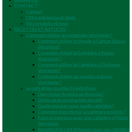
CONTACT
Contact
Offre entreprise et devis
Nos produits et nous
RECETTES ET ASTUCES
Comment utiliser les ustensiles VeoHome ?
Comment utiliser le Moulin à Café et Epices
électrique?
Comment utiliser la Cafetière à Piston
VeoHome ?
Comment utiliser la Cafetière à l’italienne
VeoHome?
Comment utiliser les moulins à épices
VeoHome ?
Le café et les recettes French Press
Que choisir Arabica ou Robusta ?
L’enjeu de la torréfaction du café
Quelle mouture pour quelle cafetière ?
Comment bien choisir sa cafetière à piston ?
Faire un expresso avec une Cafetière à Piston
VeoHome
Recette d’un café Affogato avec une cafetière