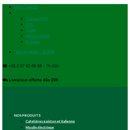
Mon Compte
Europe (EN)
U.K.
Italia
Deutschland
España
Votre panier
-
0,00
€
☎ +33 2 57 62 06 65 - 7h-11h
⛟
Livraison offerte dès 20€
NOS PRODUITS
Cafetières à piston et italienne
Moulin électrique