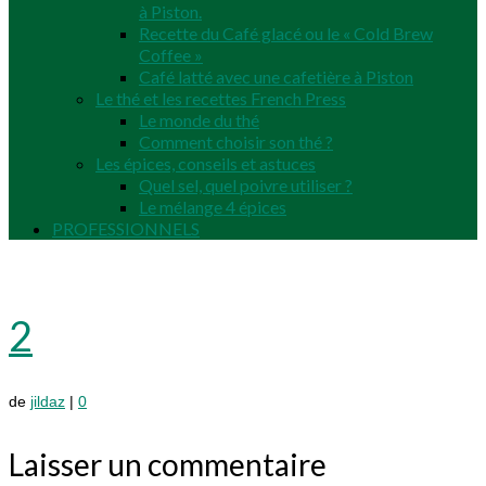
à Piston.
Recette du Café glacé ou le « Cold Brew
Coffee »
Café latté avec une cafetière à Piston
Le thé et les recettes French Press
Le monde du thé
Comment choisir son thé ?
Les épices, conseils et astuces
Quel sel, quel poivre utiliser ?
Le mélange 4 épices
PROFESSIONNELS
2
de
jildaz
|
0
Laisser un commentaire