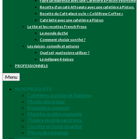
Faire un expresso avec une Cafetière à Piston VeoHome
Recette d’un café Affogato avec une cafetière à Piston.
Recette du Café glacé ou le « Cold Brew Coffee »
Café latté avec une cafetière à Piston
Le thé et les recettes French Press
Le monde du thé
Comment choisir son thé ?
Les épices, conseils et astuces
Quel sel, quel poivre utiliser ?
Le mélange 4 épices
PROFESSIONNELS
Menu
NOS PRODUITS
Cafetières à piston et italienne
Moulin électrique
Poubelle à compost
Machine à pâtes manuelle
Théière double paroi Inox
Cocotte en fonte émaillée
Pièces de rechange
GARANTIE