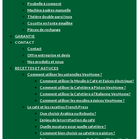
Poubelle à compost
Machine à pâtes manuelle
Théière double paroi Inox
Cocotte en fonte émaillée
Pièces de rechange
GARANTIE
CONTACT
Contact
Offre entreprise et devis
Nos produits et nous
RECETTES ET ASTUCES
Comment utiliser les ustensiles VeoHome ?
Comment utiliser le Moulin à Café et Epices électrique?
Comment utiliser la Cafetière à Piston VeoHome ?
Comment utiliser la Cafetière à l’italienne VeoHome?
Comment utiliser les moulins à épices VeoHome ?
Le café et les recettes French Press
Que choisir Arabica ou Robusta ?
L’enjeu de la torréfaction du café
Quelle mouture pour quelle cafetière ?
Comment bien choisir sa cafetière à piston ?