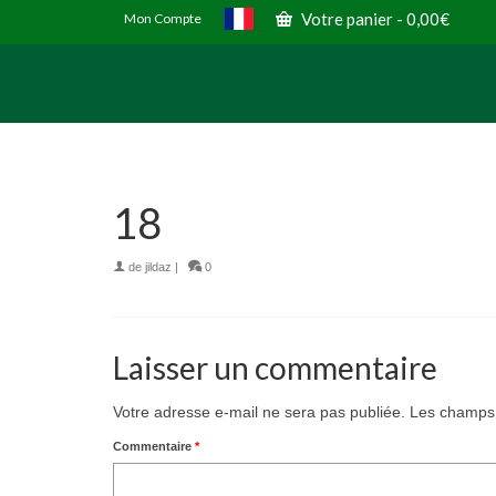
Votre panier
-
0,00
€
Mon Compte
18
de
jildaz
|
0
Laisser un commentaire
Votre adresse e-mail ne sera pas publiée.
Les champs 
Commentaire
*