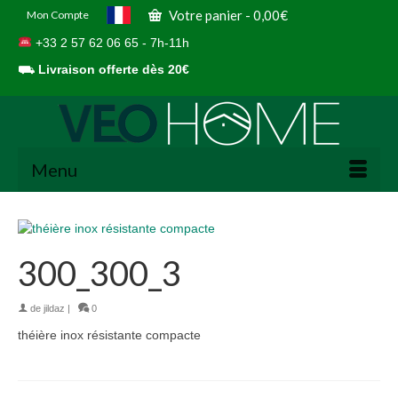
Votre panier
-
0,00
€
Mon Compte
+33 2 57 62 06 65 - 7h-11h
⛟
Livraison offerte dès 20€
Menu
300_300_3
de
jildaz
|
0
théière inox résistante compacte