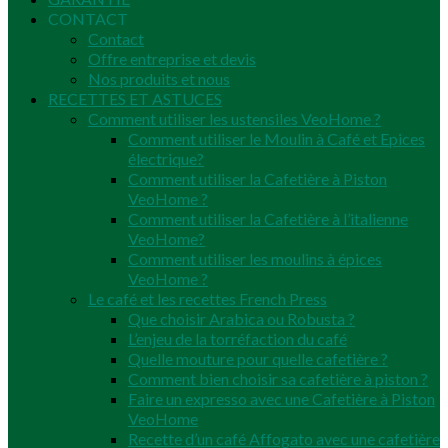
CONTACT
Contact
Offre entreprise et devis
Nos produits et nous
RECETTES ET ASTUCES
Comment utiliser les ustensiles VeoHome ?
Comment utiliser le Moulin à Café et Epices
électrique?
Comment utiliser la Cafetière à Piston
VeoHome ?
Comment utiliser la Cafetière à l’italienne
VeoHome?
Comment utiliser les moulins à épices
VeoHome ?
Le café et les recettes French Press
Que choisir Arabica ou Robusta ?
L’enjeu de la torréfaction du café
Quelle mouture pour quelle cafetière ?
Comment bien choisir sa cafetière à piston ?
Faire un expresso avec une Cafetière à Piston
VeoHome
Recette d’un café Affogato avec une cafetière