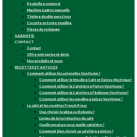
Poubelle à compost
Machine à pâtes manuelle
Théière double paroi Inox
Cocotte en fonte émaillée
Pièces de rechange
GARANTIE
CONTACT
Contact
Offre entreprise et devis
Nos produits et nous
RECETTES ET ASTUCES
Comment utiliser les ustensiles VeoHome ?
Comment utiliser le Moulin à Café et Epices électrique?
Comment utiliser la Cafetière à Piston VeoHome ?
Comment utiliser la Cafetière à l’italienne VeoHome?
Comment utiliser les moulins à épices VeoHome ?
Le café et les recettes French Press
Que choisir Arabica ou Robusta ?
L’enjeu de la torréfaction du café
Quelle mouture pour quelle cafetière ?
Comment bien choisir sa cafetière à piston ?