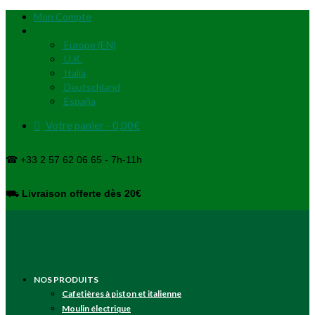
Mon Compte
Europe (EN)
U.K.
Italia
Deutschland
España
Votre panier
-
0,00
€
☎ +33 2 57 62 06 65 - 7h-11h
⛟
Livraison offerte dès 20€
NOS PRODUITS
Cafetières à piston et italienne
Moulin électrique