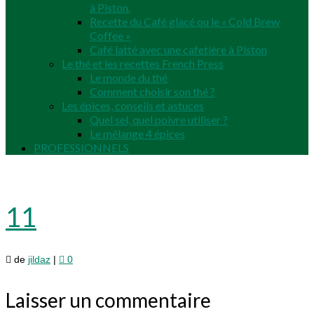
à Piston.
Recette du Café glacé ou le « Cold Brew
Coffee »
Café latté avec une cafetière à Piston
Le thé et les recettes French Press
Le monde du thé
Comment choisir son thé ?
Les épices, conseils et astuces
Quel sel, quel poivre utiliser ?
Le mélange 4 épices
PROFESSIONNELS
11
de
jildaz
|
0
Laisser un commentaire