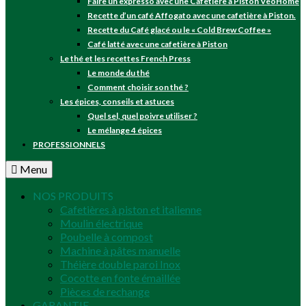
Faire un expresso avec une Cafetière à Piston VeoHome
Recette d’un café Affogato avec une cafetière à Piston.
Recette du Café glacé ou le « Cold Brew Coffee »
Café latté avec une cafetière à Piston
Le thé et les recettes French Press
Le monde du thé
Comment choisir son thé ?
Les épices, conseils et astuces
Quel sel, quel poivre utiliser ?
Le mélange 4 épices
PROFESSIONNELS
Menu
NOS PRODUITS
Cafetières à piston et italienne
Moulin électrique
Poubelle à compost
Machine à pâtes manuelle
Théière double paroi Inox
Cocotte en fonte émaillée
Pièces de rechange
GARANTIE