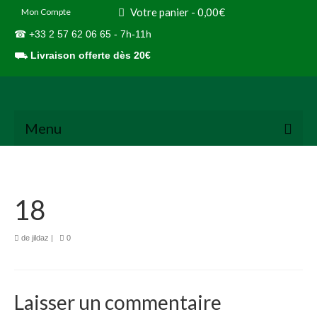
Votre panier
-
0,00
€
Mon Compte
☎ +33 2 57 62 06 65 - 7h-11h
⛟
Livraison offerte dès 20€
Menu
18
de
jildaz
|
0
Laisser un commentaire