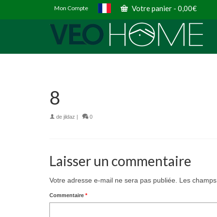
Votre panier
-
0,00
€
Mon Compte
8
de
jildaz
|
0
Laisser un commentaire
Votre adresse e-mail ne sera pas publiée.
Les champs 
Commentaire
*