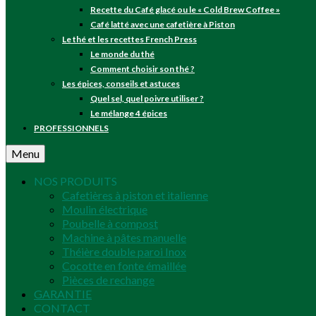
Recette du Café glacé ou le « Cold Brew Coffee »
Café latté avec une cafetière à Piston
Le thé et les recettes French Press
Le monde du thé
Comment choisir son thé ?
Les épices, conseils et astuces
Quel sel, quel poivre utiliser ?
Le mélange 4 épices
PROFESSIONNELS
Menu
NOS PRODUITS
Cafetières à piston et italienne
Moulin électrique
Poubelle à compost
Machine à pâtes manuelle
Théière double paroi Inox
Cocotte en fonte émaillée
Pièces de rechange
GARANTIE
CONTACT