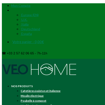
Mon Compte
Europe (EN)
U.K.
Italia
Deutschland
España
Votre panier
-
0,00
€
☎ +33 2 57 62 06 65 - 7h-11h
NOS PRODUITS
Cafetières à piston et italienne
Moulin électrique
Poubelle à compost