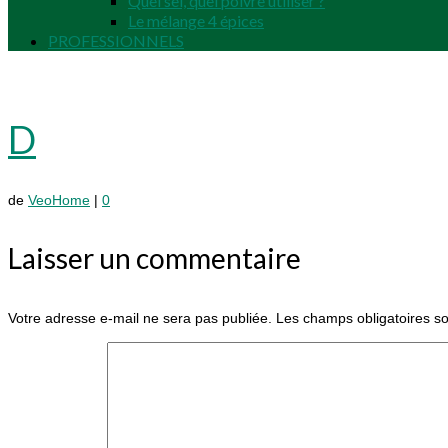
Quel sel, quel poivre utiliser ?
Le mélange 4 épices
PROFESSIONNELS
D
de
VeoHome
|
0
Laisser un commentaire
Votre adresse e-mail ne sera pas publiée.
Les champs obligatoires s