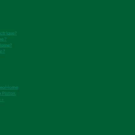
ectrique?
me ?
oHome?
e ?
n VeoHome
 Piston.
 »