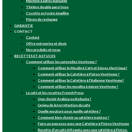
Machine à pâtes manuelle
Théière double paroi Inox
Cocotte en fonte émaillée
Pièces de rechange
GARANTIE
CONTACT
Contact
Offre entreprise et devis
Nos produits et nous
RECETTES ET ASTUCES
Comment utiliser les ustensiles VeoHome ?
Comment utiliser le Moulin à Café et Epices électrique?
Comment utiliser la Cafetière à Piston VeoHome ?
Comment utiliser la Cafetière à l’italienne VeoHome?
Comment utiliser les moulins à épices VeoHome ?
Le café et les recettes French Press
Que choisir Arabica ou Robusta ?
L’enjeu de la torréfaction du café
Quelle mouture pour quelle cafetière ?
Comment bien choisir sa cafetière à piston ?
Faire un expresso avec une Cafetière à Piston VeoHome
Recette d’un café Affogato avec une cafetière à Piston.