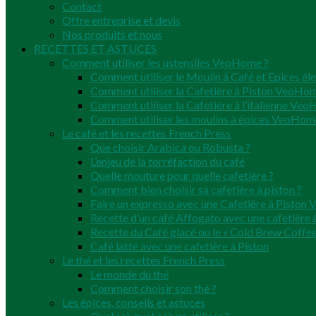
Contact
Offre entreprise et devis
Nos produits et nous
RECETTES ET ASTUCES
Comment utiliser les ustensiles VeoHome ?
Comment utiliser le Moulin à Café et Epices él
Comment utiliser la Cafetière à Piston VeoHo
Comment utiliser la Cafetière à l’italienne Ve
Comment utiliser les moulins à épices VeoHom
Le café et les recettes French Press
Que choisir Arabica ou Robusta ?
L’enjeu de la torréfaction du café
Quelle mouture pour quelle cafetière ?
Comment bien choisir sa cafetière à piston ?
Faire un expresso avec une Cafetière à Pisto
Recette d’un café Affogato avec une cafetière à
Recette du Café glacé ou le « Cold Brew Coffee
Café latté avec une cafetière à Piston
Le thé et les recettes French Press
Le monde du thé
Comment choisir son thé ?
Les épices, conseils et astuces