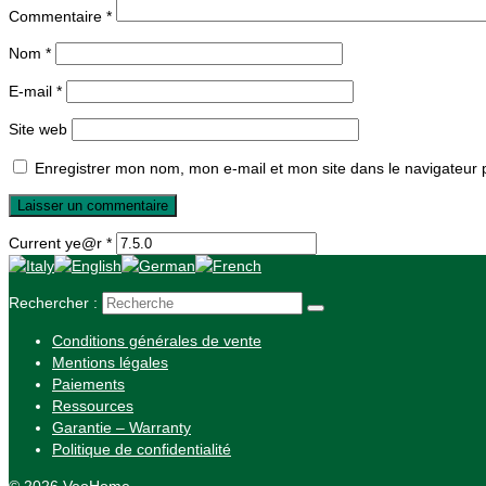
Commentaire
*
Nom
*
E-mail
*
Site web
Enregistrer mon nom, mon e-mail et mon site dans le navigateur
Current ye@r
*
Rechercher :
Conditions générales de vente
Mentions légales
Paiements
Ressources
Garantie – Warranty
Politique de confidentialité