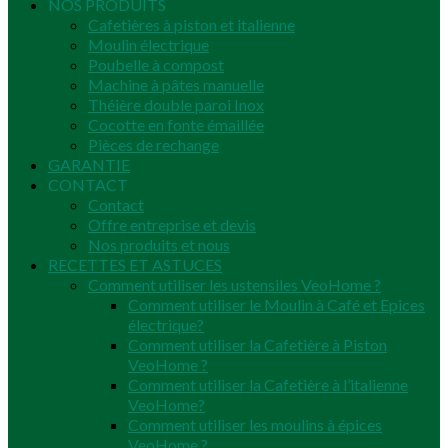
NOS PRODUITS
Cafetières à piston et italienne
Moulin électrique
Poubelle à compost
Machine à pâtes manuelle
Théière double paroi Inox
Cocotte en fonte émaillée
Pièces de rechange
GARANTIE
CONTACT
Contact
Offre entreprise et devis
Nos produits et nous
RECETTES ET ASTUCES
Comment utiliser les ustensiles VeoHome ?
Comment utiliser le Moulin à Café et Epices
électrique?
Comment utiliser la Cafetière à Piston
VeoHome ?
Comment utiliser la Cafetière à l’italienne
VeoHome?
Comment utiliser les moulins à épices
VeoHome ?