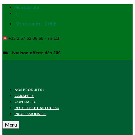
Mon Compte
»
Votre panier
-
0,00
€
+33 2 57 62 06 65 - 7h-11h
⛟
Livraison offerte dès 20€
NOS PRODUITS
»
GARANTIE
CONTACT
»
RECETTES ET ASTUCES
»
PROFESSIONNELS
Menu