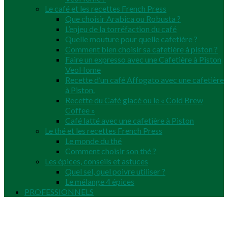
Le café et les recettes French Press
Que choisir Arabica ou Robusta ?
L’enjeu de la torréfaction du café
Quelle mouture pour quelle cafetière ?
Comment bien choisir sa cafetière à piston ?
Faire un expresso avec une Cafetière à Piston
VeoHome
Recette d’un café Affogato avec une cafetière
à Piston.
Recette du Café glacé ou le « Cold Brew
Coffee »
Café latté avec une cafetière à Piston
Le thé et les recettes French Press
Le monde du thé
Comment choisir son thé ?
Les épices, conseils et astuces
Quel sel, quel poivre utiliser ?
Le mélange 4 épices
PROFESSIONNELS