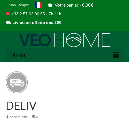
Votre panier
-
0,00
€
Mon Compte
+33 2 57 62 06 65 - 7h-11h
⛟
Livraison offerte dès 20€
Menu
DELIV
de
VeoHome
|
0