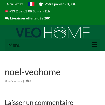
Votre panier
-
0,00
€
Mon Compte
+33 2 57 62 06 65 - 7h-11h
⛟
Livraison offerte dès 20€
Menu
noel-veohome
de
VeoHome
|
0
Laisser un commentaire