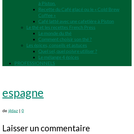
à Piston.
Recette du Café glacé ou le « Cold Brew
Coffee »
Café latté avec une cafetière à Piston
Le thé et les recettes French Press
Le monde du thé
Comment choisir son thé ?
Les épices, conseils et astuces
Quel sel, quel poivre utiliser ?
Le mélange 4 épices
PROFESSIONNELS
espagne
de
jildaz
|
0
Laisser un commentaire