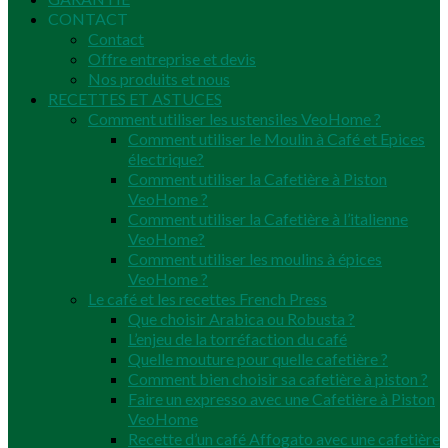
CONTACT
Contact
Offre entreprise et devis
Nos produits et nous
RECETTES ET ASTUCES
Comment utiliser les ustensiles VeoHome ?
Comment utiliser le Moulin à Café et Epices
électrique?
Comment utiliser la Cafetière à Piston
VeoHome ?
Comment utiliser la Cafetière à l’italienne
VeoHome?
Comment utiliser les moulins à épices
VeoHome ?
Le café et les recettes French Press
Que choisir Arabica ou Robusta ?
L’enjeu de la torréfaction du café
Quelle mouture pour quelle cafetière ?
Comment bien choisir sa cafetière à piston ?
Faire un expresso avec une Cafetière à Piston
VeoHome
Recette d’un café Affogato avec une cafetière