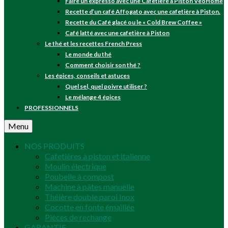
Faire un expresso avec une Cafetière à Piston VeoHome
Recette d’un café Affogato avec une cafetière à Piston.
Recette du Café glacé ou le « Cold Brew Coffee »
Café latté avec une cafetière à Piston
Le thé et les recettes French Press
Le monde du thé
Comment choisir son thé ?
Les épices, conseils et astuces
Quel sel, quel poivre utiliser ?
Le mélange 4 épices
PROFESSIONNELS
Menu
NOS PRODUITS
Cafetières à piston et italienne
Moulin électrique
Poubelle à compost
Machine à pâtes manuelle
Théière double paroi Inox
Cocotte en fonte émaillée
Pièces de rechange
GARANTIE