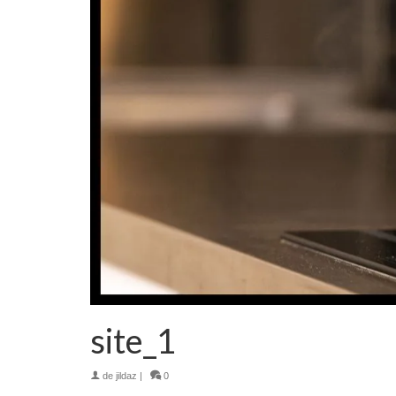
site_1
de
jildaz
|
0