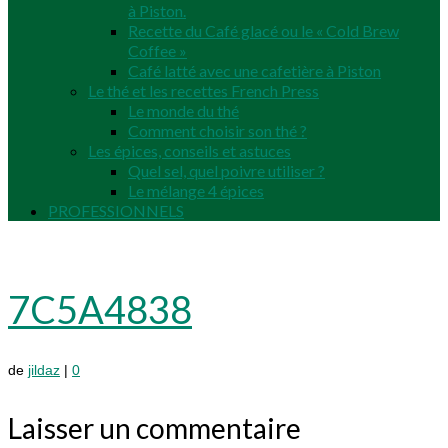
à Piston.
Recette du Café glacé ou le « Cold Brew
Coffee »
Café latté avec une cafetière à Piston
Le thé et les recettes French Press
Le monde du thé
Comment choisir son thé ?
Les épices, conseils et astuces
Quel sel, quel poivre utiliser ?
Le mélange 4 épices
PROFESSIONNELS
7C5A4838
de
jildaz
|
0
Laisser un commentaire