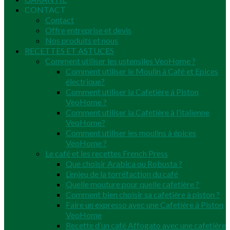
CONTACT
Contact
Offre entreprise et devis
Nos produits et nous
RECETTES ET ASTUCES
Comment utiliser les ustensiles VeoHome ?
Comment utiliser le Moulin à Café et Epices
électrique?
Comment utiliser la Cafetière à Piston
VeoHome ?
Comment utiliser la Cafetière à l’italienne
VeoHome?
Comment utiliser les moulins à épices
VeoHome ?
Le café et les recettes French Press
Que choisir Arabica ou Robusta ?
L’enjeu de la torréfaction du café
Quelle mouture pour quelle cafetière ?
Comment bien choisir sa cafetière à piston ?
Faire un expresso avec une Cafetière à Piston
VeoHome
Recette d’un café Affogato avec une cafetière