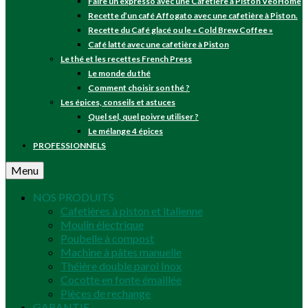
Faire un expresso avec une Cafetière à Piston VeoHome
Recette d’un café Affogato avec une cafetière à Piston.
Recette du Café glacé ou le « Cold Brew Coffee »
Café latté avec une cafetière à Piston
Le thé et les recettes French Press
Le monde du thé
Comment choisir son thé ?
Les épices, conseils et astuces
Quel sel, quel poivre utiliser ?
Le mélange 4 épices
PROFESSIONNELS
Menu
NOS PRODUITS
Cafetières à piston et italienne
Moulin électrique
Poubelle à compost
Machine à pâtes manuelle
Théière double paroi Inox
Cocotte en fonte émaillée
Pièces de rechange
GARANTIE