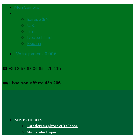
Mon Compte
Europe (EN)
U.K.
Italia
Deutschland
España
Votre panier
-
0,00
€
☎ +33 2 57 62 06 65 - 7h-11h
⛟
Livraison offerte dès 20€
NOS PRODUITS
Cafetières à piston et italienne
Moulin électrique