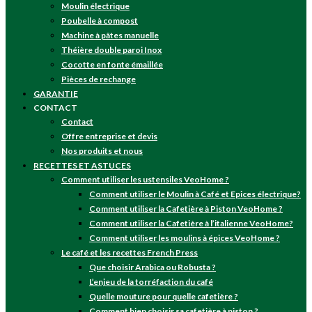
Moulin électrique
Poubelle à compost
Machine à pâtes manuelle
Théière double paroi Inox
Cocotte en fonte émaillée
Pièces de rechange
GARANTIE
CONTACT
Contact
Offre entreprise et devis
Nos produits et nous
RECETTES ET ASTUCES
Comment utiliser les ustensiles VeoHome ?
Comment utiliser le Moulin à Café et Epices électrique?
Comment utiliser la Cafetière à Piston VeoHome ?
Comment utiliser la Cafetière à l’italienne VeoHome?
Comment utiliser les moulins à épices VeoHome ?
Le café et les recettes French Press
Que choisir Arabica ou Robusta ?
L’enjeu de la torréfaction du café
Quelle mouture pour quelle cafetière ?
Comment bien choisir sa cafetière à piston ?