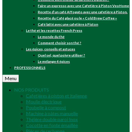
Faire un expresso avec une Cafetière à Piston VeoHome
Recette d’un café Affogato avec une cafetière à Piston.
Recette du Café glacé ou le « Cold Brew Coffee »
Café latté avec une cafetière à Piston
Le thé et les recettes French Press
Le monde du thé
Comment choisir son thé ?
Les épices, conseils et astuces
Quel sel, quel poivre utiliser ?
Le mélange 4 épices
PROFESSIONNELS
Menu
NOS PRODUITS
Cafetières à piston et italienne
Moulin électrique
Poubelle à compost
Machine à pâtes manuelle
Théière double paroi Inox
Cocotte en fonte émaillée
Pièces de rechange