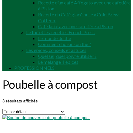
Recette d’un café Affogato avec une cafetière
à Piston.
Recette du Café glacé ou le « Cold Brew
Coffee »
Café latté avec une cafetière à Piston
Le thé et les recettes French Press
Le monde du thé
Comment choisir son thé ?
Les épices, conseils et astuces
Quel sel, quel poivre utiliser ?
Le mélange 4 épices
PROFESSIONNELS
Poubelle à compost
3 résultats affichés