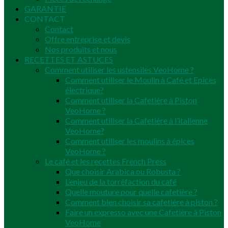
GARANTIE
CONTACT
Contact
Offre entreprise et devis
Nos produits et nous
RECETTES ET ASTUCES
Comment utiliser les ustensiles VeoHome ?
Comment utiliser le Moulin à Café et Epices
électrique?
Comment utiliser la Cafetière à Piston
VeoHome ?
Comment utiliser la Cafetière à l’italienne
VeoHome?
Comment utiliser les moulins à épices
VeoHome ?
Le café et les recettes French Press
Que choisir Arabica ou Robusta ?
L’enjeu de la torréfaction du café
Quelle mouture pour quelle cafetière ?
Comment bien choisir sa cafetière à piston ?
Faire un expresso avec une Cafetière à Piston
VeoHome