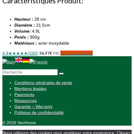
Caractéristiques Produit:
Hauteur :
28 cm
Diamètre :
21.5cm
Volume:
4.9L
Poids :
900g
Matériaux :
acier inoxydable
36,97
€
Ajouter au panier
4.9
★★★★★
(290)
TTC
Rechercher :
Conditions générales de vente
Mentions légales
Paiements
Ressources
Garantie – Warranty
Politique de confidentialité
© 2026 VeoHome
Nous utilisons des cookies pour améliorer votre expérience. Cliquez