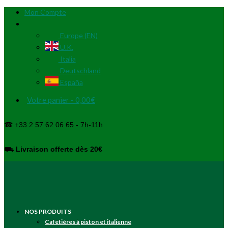
Mon Compte
Europe (EN)
U.K.
Italia
Deutschland
España
Votre panier
-
0,00
€
☎ +33 2 57 62 06 65 - 7h-11h
⛟
Livraison offerte dès 20€
NOS PRODUITS
Cafetières à piston et italienne