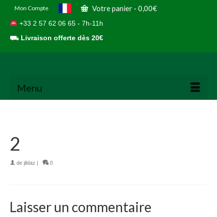
Votre panier
-
0,00
€
Mon Compte
+33 2 57 62 06 65 - 7h-11h
⛟
Livraison offerte dès 20€
Menu
2
de
jildaz
|
0
Laisser un commentaire