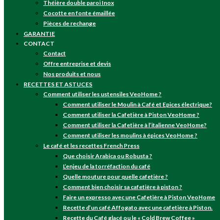
Théière double paroi Inox
Cocotte en fonte émaillée
Pièces de rechange
GARANTIE
CONTACT
Contact
Offre entreprise et devis
Nos produits et nous
RECETTES ET ASTUCES
Comment utiliser les ustensiles VeoHome ?
Comment utiliser le Moulin à Café et Epices électrique?
Comment utiliser la Cafetière à Piston VeoHome ?
Comment utiliser la Cafetière à l’italienne VeoHome?
Comment utiliser les moulins à épices VeoHome ?
Le café et les recettes French Press
Que choisir Arabica ou Robusta ?
L’enjeu de la torréfaction du café
Quelle mouture pour quelle cafetière ?
Comment bien choisir sa cafetière à piston ?
Faire un expresso avec une Cafetière à Piston VeoHome
Recette d’un café Affogato avec une cafetière à Piston.
Recette du Café glacé ou le « Cold Brew Coffee »