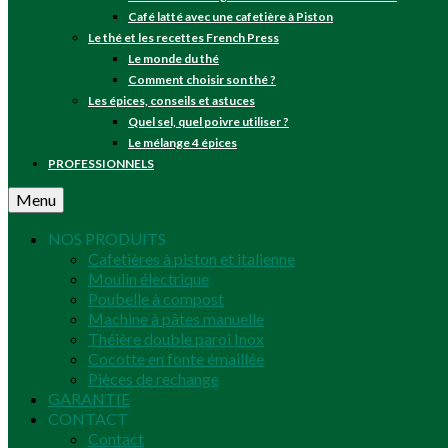
Café latté avec une cafetière à Piston
Le thé et les recettes French Press
Le monde du thé
Comment choisir son thé ?
Les épices, conseils et astuces
Quel sel, quel poivre utiliser ?
Le mélange 4 épices
PROFESSIONNELS
Menu
NOS PRODUITS
Cafetières à piston et italienne
Moulin électrique
Poubelle à compost
Machine à pâtes manuelle
Théière double paroi Inox
Cocotte en fonte émaillée
Pièces de rechange
GARANTIE
CONTACT
Contact