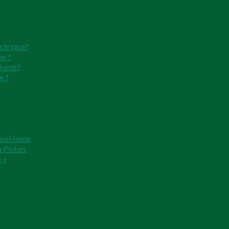
ectrique?
me ?
oHome?
e ?
n VeoHome
 Piston.
 »