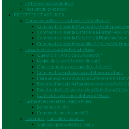
Offre entreprise et devis
Nos produits et nous
RECETTES ET ASTUCES
Comment utiliser les ustensiles VeoHome ?
Comment utiliser le Moulin à Café et Epices él
Comment utiliser la Cafetière à Piston VeoHo
Comment utiliser la Cafetière à l’italienne Ve
Comment utiliser les moulins à épices VeoHom
Le café et les recettes French Press
Que choisir Arabica ou Robusta ?
L’enjeu de la torréfaction du café
Quelle mouture pour quelle cafetière ?
Comment bien choisir sa cafetière à piston ?
Faire un expresso avec une Cafetière à Pisto
Recette d’un café Affogato avec une cafetière à
Recette du Café glacé ou le « Cold Brew Coffee
Café latté avec une cafetière à Piston
Le thé et les recettes French Press
Le monde du thé
Comment choisir son thé ?
Les épices, conseils et astuces
Quel sel, quel poivre utiliser ?