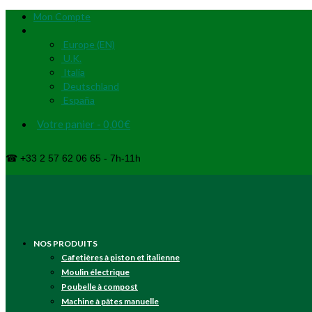
Mon Compte
Europe (EN)
U.K.
Italia
Deutschland
España
Votre panier
-
0,00
€
☎ +33 2 57 62 06 65 - 7h-11h
NOS PRODUITS
Cafetières à piston et italienne
Moulin électrique
Poubelle à compost
Machine à pâtes manuelle