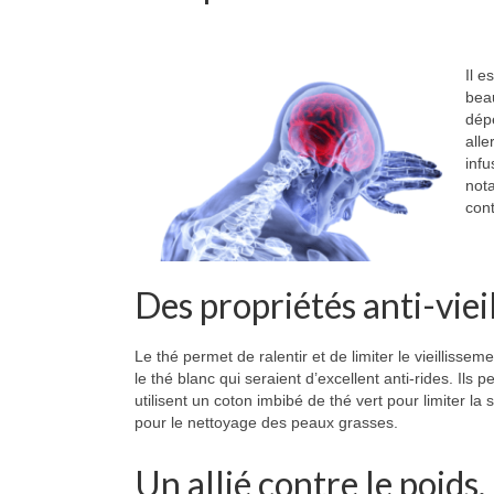
Il e
beau
dépe
alle
inf
nota
cont
Des propriétés anti-viei
Le thé permet de ralentir et de limiter le vieillisse
le thé blanc qui seraient d’excellent anti-rides. Ils 
utilisent un coton imbibé de thé vert pour limiter la
pour le nettoyage des peaux grasses.
Un allié contre le poids.