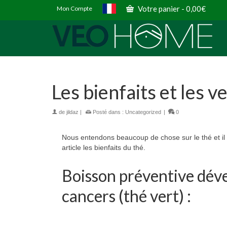
Votre panier
-
0,00
€
Mon Compte
Les bienfaits et les v
de
jildaz
|
Posté dans :
Uncategorized
|
0
Nous entendons beaucoup de chose sur le thé et il es
article les bienfaits du thé.
Boisson préventive dév
cancers (thé vert) :