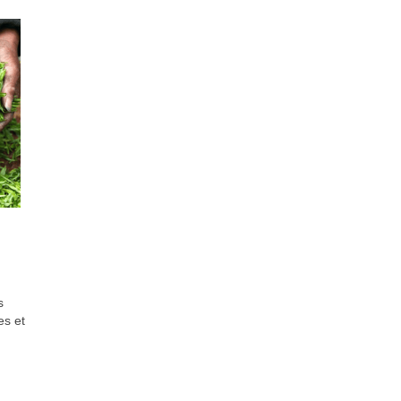
s
es et