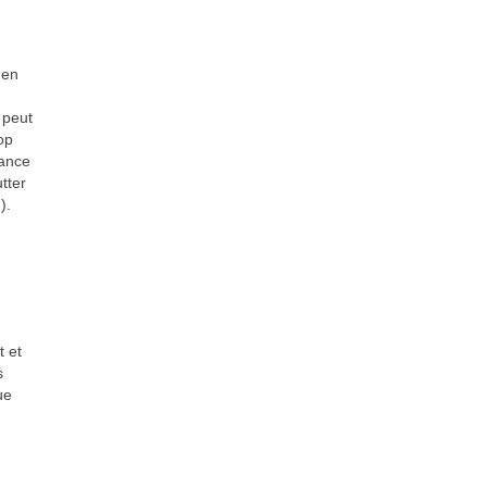
 en
 peut
op
lance
tter
).
t et
s
ue