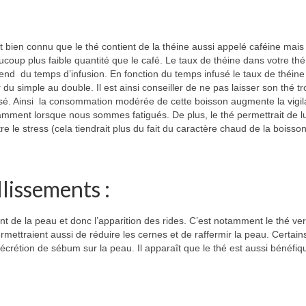
st bien connu que le thé contient de la théine aussi appelé caféine mais
coup plus faible quantité que le café. Le taux de théine dans votre thé
nd du temps d’infusion. En fonction du temps infusé le taux de théine
r du simple au double. Il est ainsi conseiller de ne pas laisser son thé tr
usé. Ainsi la consommation modérée de cette boisson augmente la vigi
mment lorsque nous sommes fatigués. De plus, le thé permettrait de lu
re le stress (cela tiendrait plus du fait du caractère chaud de la boisson
llissements :
ment de la peau et donc l’apparition des rides. C’est notamment le thé ver
permettraient aussi de réduire les cernes et de raffermir la peau. Certain
 sécrétion de sébum sur la peau. Il apparaît que le thé est aussi bénéfiq